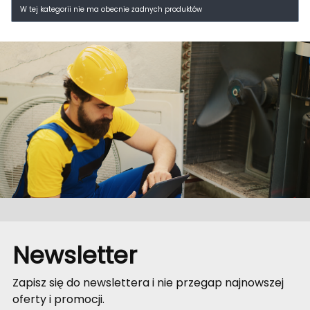
Lista produktów
W tej kategorii nie ma obecnie żadnych produktów
Newsletter
Zapisz się do newslettera i nie przegap najnowszej
oferty i promocji.