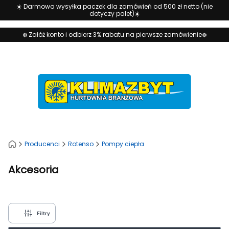
☀️ Darmowa wysyłka paczek dla zamówień od 500 zł netto (nie
dotyczy palet)☀️
❄️ Załóż konto i odbierz 3% rabatu na pierwsze zamówienie❄️
Producenci
Rotenso
Pompy ciepła
Akcesoria
Filtry