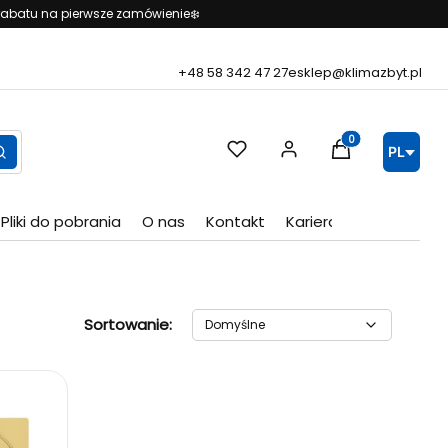
% rabatu na pierwsze zamówienie❄️
+48 58 342 47 27
esklep@klimazbyt.pl
Produkty w koszy
PL
ść
Szukaj
Pliki do pobrania
O nas
Kontakt
Kariera
Domyślne
Sortowanie:
Domyślne