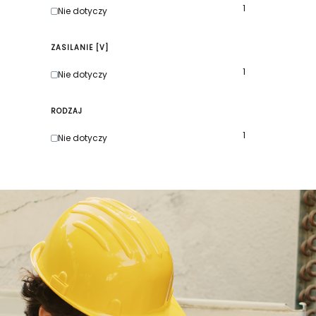
1
Kolor
Nie dotyczy
ZASILANIE [V]
1
Zasilanie [V]
Nie dotyczy
RODZAJ
1
Rodzaj
Nie dotyczy