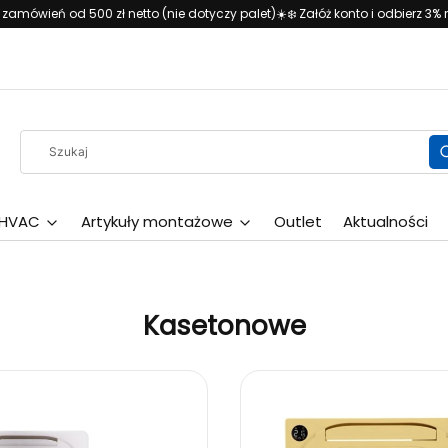
amówień od 500 zł netto (nie dotyczy palet)☀️
❄️ Załóż konto i odbierz 3
Wyczy
 HVAC
Artykuły montażowe
Outlet
Aktualności
Kasetonowe
 produktów