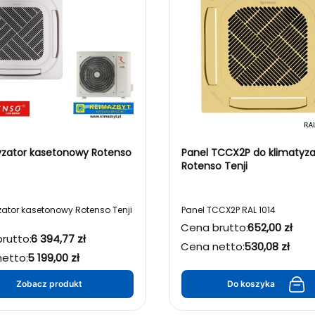
ator kasetonowy Rotenso
Panel TCCX2P do klimatyza
Rotenso Tenji
zator kasetonowy Rotenso Tenji
Panel TCCX2P RAL 1014
Cena brutto:
652,00 zł
rutto:
6 394,77 zł
Cena netto:
530,08 zł
etto:
5 199,00 zł
Zobacz produkt
Do koszyka