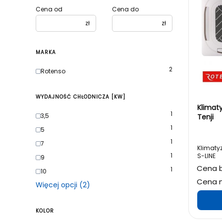
Cena od
Cena do
zł
zł
MARKA
2
Marka
Rotenso
WYDAJNOŚĆ CHŁODNICZA [KW]
Klimatyz
1
Wydajność chłodnicza [kW]
3,5
Tenji
1
5
1
7
Klimaty
1
S-LINE
9
Cena b
1
10
Cena n
Więcej opcji (2)
KOLOR