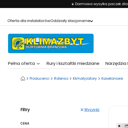
☀️ Darmowa wysyłka paczek dla z
Oferta dla instalatorów
Oddziały stacjonarne
Pełna oferta
Rury i kształtki miedziane
Narzędzia
Producenci
Rotenso
Klimatyzatory
Kasetonowe
Lista
Filtry
Wyczyść
CENA