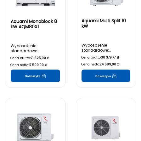
Aquami Multi Split 10
Aquami Monoblock 8
kW
kW AQM80X1
Wyposażenie
Wyposażenie
standardowe:
standardowe:
• Jednostka zewnętrzna
Cena brutto:
30 379,77 zł
Cena brutto:
21 525,00 zł
• Jednostka wewnętrzna
• Sterownik przewodowy
Cena netto:
24 699,00 zł
Cena netto:
17 500,00 zł
• Jednostka zewnętrzna
• Czujnik zbiornika CWU
• Sterownik przewodowy
• Wymiennik płytowy
• Wymiennik płytowy
• Czujnik przepływu
Do koszyka
Do koszyka
• Czujnik przepływu
• Naczynie przeponowe
• Naczynie przeponowe
• Pompa obiegowa
• Manometr
• Zawór bezpieczeństwa
• Pompa obiegowa
• Zawór odpowietrzający
• Filtr wody typu Y