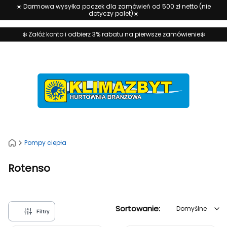
☀️ Darmowa wysyłka paczek dla zamówień od 500 zł netto (nie
dotyczy palet)☀️
❄️ Załóż konto i odbierz 3% rabatu na pierwsze zamówienie❄️
Pompy ciepła
Rotenso
Domyślne
Sortowanie:
Domyślne
Filtry