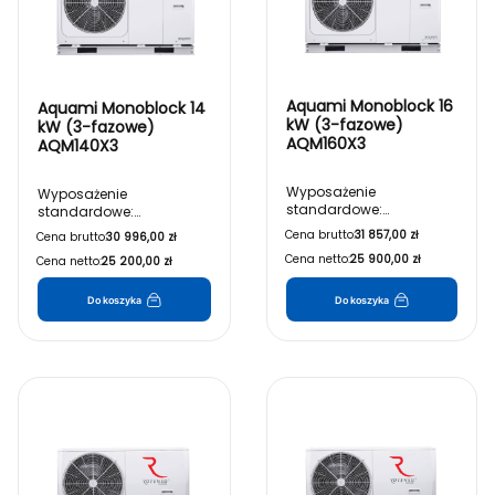
Aquami Monoblock 16
Aquami Monoblock 14
kW (3-fazowe)
kW (3-fazowe)
AQM160X3
AQM140X3
Wyposażenie
Wyposażenie
standardowe:
standardowe:
• Jednostka zewnętrzna
• Jednostka zewnętrzna
Cena brutto:
31 857,00 zł
Cena brutto:
30 996,00 zł
• Sterownik przewodowy
• Sterownik przewodowy
Cena netto:
25 900,00 zł
Cena netto:
25 200,00 zł
• Czujnik zbiornika CWU
• Czujnik zbiornika CWU
• Wymiennik płytowy
• Wymiennik płytowy
• Czujnik przepływu
• Czujnik przepływu
Do koszyka
Do koszyka
• Naczynie przeponowe
• Naczynie przeponowe
• Pompa obiegowa
• Pompa obiegowa
• Zawór bezpieczeństwa
• Zawór bezpieczeństwa
• Zawór odpowietrzający
• Zawór odpowietrzający
• Filtr wody typu Y
• Filtr wody typu Y