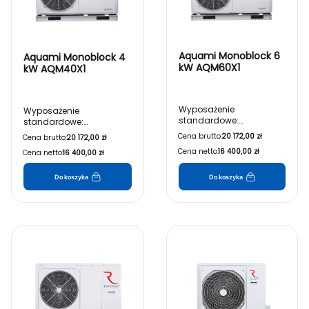
Aquami Monoblock 6
Aquami Monoblock 4
kW AQM60X1
kW AQM40X1
Wyposażenie
Wyposażenie
standardowe:
standardowe:
• Jednostka zewnętrzna
• Jednostka zewnętrzna
Cena brutto:
20 172,00 zł
Cena brutto:
20 172,00 zł
• Sterownik przewodowy
• Sterownik przewodowy
Cena netto:
16 400,00 zł
Cena netto:
16 400,00 zł
• Czujnik zbiornika CWU
• Czujnik zbiornika CWU
• Wymiennik płytowy
• Wymiennik płytowy
• Czujnik przepływu
• Czujnik przepływu
Do koszyka
Do koszyka
• Naczynie przeponowe
• Naczynie przeponowe
• Pompa obiegowa
• Pompa obiegowa
• Zawór bezpieczeństwa
• Zawór bezpieczeństwa
• Zawór odpowietrzający
• Zawór odpowietrzający
• Filtr wody typu Y
• Filtr wody typu Y