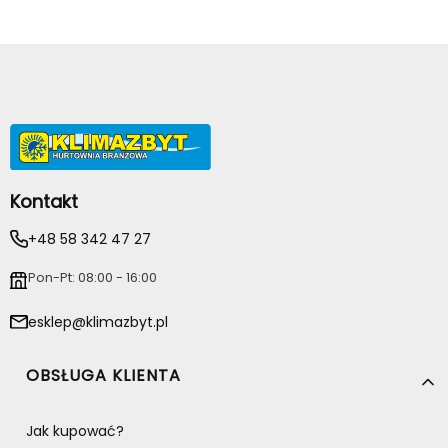
Kontakt
+48 58 342 47 27
Pon-Pt: 08:00 - 16:00
esklep@klimazbyt.pl
Linki w stopce
OBSŁUGA KLIENTA
Jak kupować?