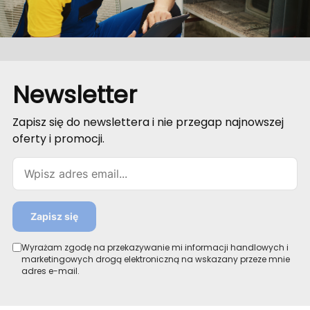
kW lub 9kW (3+3+3)
kW lub 9kW (3+3+3)
Grzałka tacy
Grzałka tacy
ociekowej i karteru
ociekowej i karteru
sprężarki
sprężarki
Certyfikaty: SG Ready
Certyfikaty: SG Ready
Gwarancja 5 lat
Gwarancja 5 lat
Newsletter
Zapisz się do newslettera i nie przegap najnowszej
oferty i promocji.
Email
Zapisz się
Wyrażam zgodę na przekazywanie mi informacji handlowych i
marketingowych drogą elektroniczną na wskazany przeze mnie
adres e-mail.