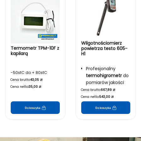
Wilgotnościomierz
Termometr TPM-10F z
powietrza testo 605-
kapilarą
H1
Profesjonalny
-50stC do + 80stC
termohigrometr
do
Cena brutto:
43,05 zł
pomiarów jakości
Cena netto:
35,00 zł
powietrza.
Cena brutto:
667,89 zł
Cena netto:
543,00 zł
Dokładny odczyt
wilgotności i
Do koszyka
Do koszyka
temperatury
w
czasie
rzeczywistym.
Łatwy montaż i