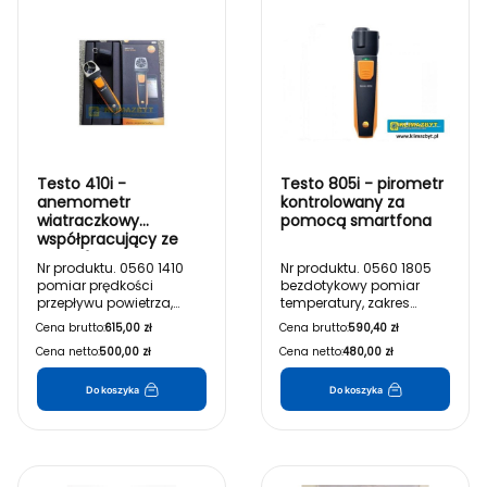
Testo 410i -
Testo 805i - pirometr
anemometr
kontrolowany za
wiatraczkowy
pomocą smartfona
współpracujący ze
smartfonem
Nr produktu. 0560 1410
Nr produktu. 0560 1805
pomiar prędkości
bezdotykowy pomiar
przepływu powietrza,
temperatury, zakres
przepływu
pomiarowy: -30 do
Cena brutto:
615,00 zł
Cena brutto:
590,40 zł
objętościowego i
+250stC
Cena netto:
500,00 zł
Cena netto:
480,00 zł
temperatury; zakres
pomiarowy: 0,4 do
30m/s; temp. -20 do
Do koszyka
Do koszyka
+60stC