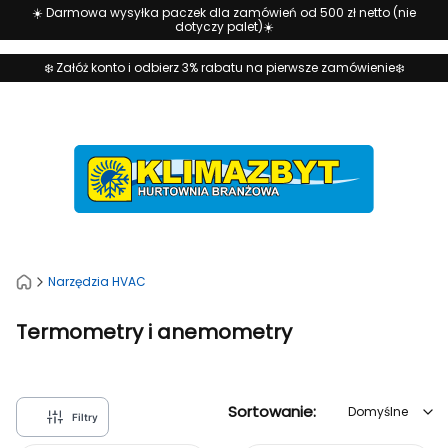
☀️ Darmowa wysyłka paczek dla zamówień od 500 zł netto (nie
dotyczy palet)☀️
❄️ Załóż konto i odbierz 3% rabatu na pierwsze zamówienie❄️
Narzędzia HVAC
Termometry i anemometry
Domyślne
Sortowanie:
Domyślne
Filtry