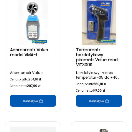
Anemometr Value
Termometr
model VMA-1
bezdotykowy
pirometr Value model
VIT300S
Anemometr Value
bezdotykowy; zakres
temperatur -35 do +400
Cena brutto:
254,61 zł
st C
Cena brutto:
180,81 zł
Cena netto:
207,00 zł
Cena netto:
147,00 zł
Do koszyka
Do koszyka