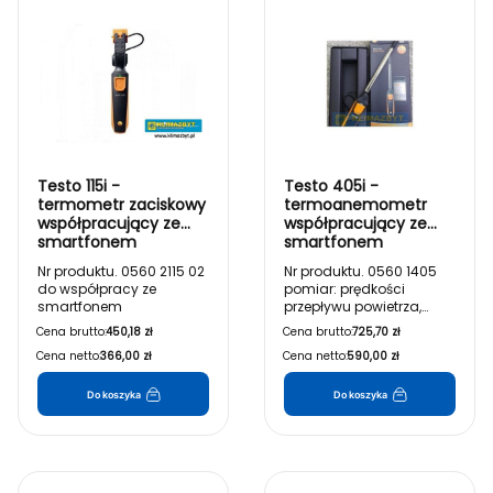
Testo 115i -
Testo 405i -
termometr zaciskowy
termoanemometr
współpracujący ze
współpracujący ze
smartfonem
smartfonem
Nr produktu. 0560 2115 02
Nr produktu. 0560 1405
do współpracy ze
pomiar: prędkości
smartfonem
przepływu powietrza,
przepływu
Cena brutto:
450,18 zł
Cena brutto:
725,70 zł
objętościowego i
Cena netto:
366,00 zł
Cena netto:
590,00 zł
temperatury, zakres
pomiarowy: 0 do 30m/s;
temp. -20stC do +60stC
Do koszyka
Do koszyka