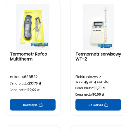
Lista produktów
Termometr Refco
Termometr serwisowy
Multitherm
WT-2
nr kat. 4688582
Elektroniczny z
wyciąganą sondą
Cena brutto:
233,70 zł
Cena brutto:
110,70 zł
Cena netto:
190,00 zł
Cena netto:
90,00 zł
Do koszyka
Do koszyka