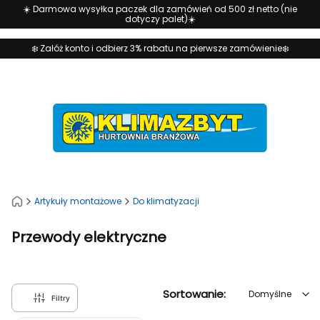
☀️ Darmowa wysyłka paczek dla zamówień od 500 zł netto (nie
dotyczy palet)☀️
❄️ Załóż konto i odbierz 3% rabatu na pierwsze zamówienie❄️
Artykuły montażowe
Do klimatyzacji
Przewody elektryczne
Domyślne
Sortowanie:
Domyślne
Filtry